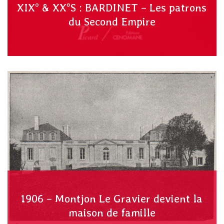
XIX° & XX°S : BARDINET – Les patrons
du Second Empire
1906 – Montjon Le Gravier devient la
maison de famille