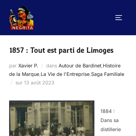
Aller
au
PERMUT
contenu
1857 : Tout est parti de Limoges
par
Xavier P.
dans
Autour de Bardinet
,
Histoire
de la Marque
,
La Vie de l'Entreprise
,
Saga Familiale
Publié
sur
13 août 2023
le
1884 :
Dans sa
distillerie