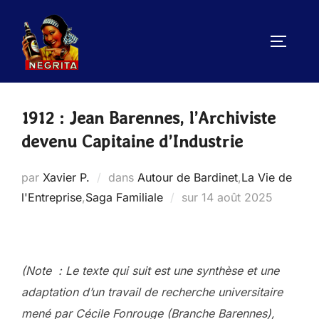
Aller
au
PERMUT
contenu
1912 : Jean Barennes, l’Archiviste
devenu Capitaine d’Industrie
par
Xavier P.
dans
Autour de Bardinet
,
La Vie de
Publié
l'Entreprise
,
Saga Familiale
sur
14 août 2025
le
(Note : Le texte qui suit est une synthèse et une
adaptation d’un travail de recherche universitaire
mené par Cécile Fonrouge (Branche Barennes),