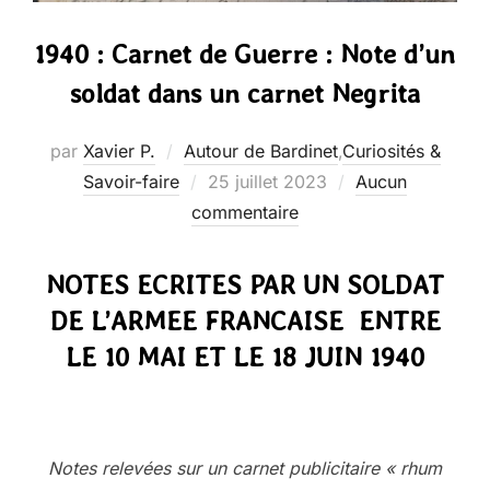
1940 : Carnet de Guerre : Note d’un
soldat dans un carnet Negrita
par
Xavier P.
Autour de Bardinet
,
Curiosités &
Publié
Savoir-faire
25 juillet 2023
Aucun
le
commentaire
NOTES ECRITES PAR UN SOLDAT
DE L’ARMEE FRANCAISE ENTRE
LE 10 MAI ET LE 18 JUIN 1940
Notes relevées sur un carnet publicitaire « rhum