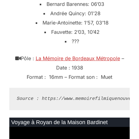
Bernard Barennes: 06’03
Andrée Quincy: 01’28
Marie-Antoinette: 1’57, 03’18
Fauvette: 2’03, 10’42
???
Pôle :
La Mémoire de Bordeaux Métropole
–
Date : 1938
Format : 16mm – Format son : Muet
Source : https://www.memoirefilmiquenouvell