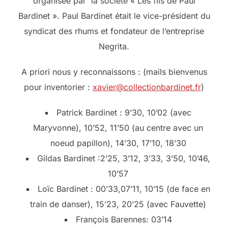
organisée par la société « Les fils de Paul
Bardinet ». Paul Bardinet était le vice-président du
syndicat des rhums et fondateur de l’entreprise
Negrita.
A priori nous y reconnaissons : (mails bienvenus
pour inventorier :
xavier@collectionbardinet.fr
)
Patrick Bardinet : 9’30, 10’02 (avec
Maryvonne), 10’52, 11’50 (au centre avec un
noeud papillon), 14’30, 17’10, 18’30
Gildas Bardinet :2’25, 3’12, 3’33, 3’50, 10’46,
10’57
Loïc Bardinet : 00’33,07’11, 10’15 (de face en
train de danser), 15’23, 20’25 (avec Fauvette)
François Barennes: 03’14